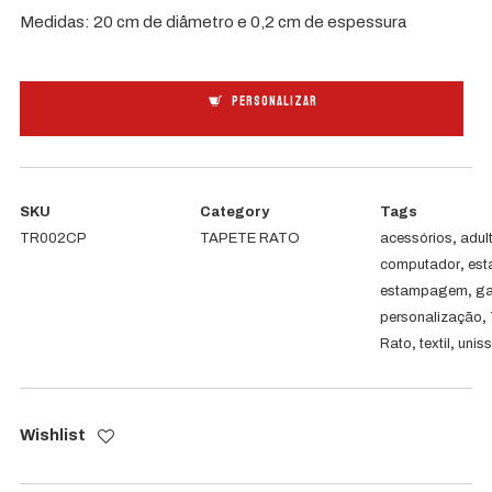
Medidas: 20 cm de diâmetro e 0,2 cm de espessura
Quantidade
PERSONALIZAR
de
Tapete
Rato
SKU
Category
Tags
Redondo
TR002CP
TAPETE RATO
acessórios
,
adul
computador
,
es
estampagem
,
g
personalização
,
Rato
,
textil
,
unis
Wishlist