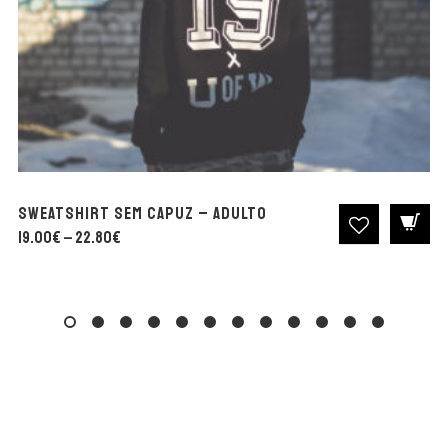
SweatShirt sem Capuz – Adulto
19.00
€
22.80
€
Price
–
range:
19.00€
through
22.80€