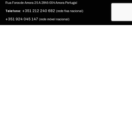
Rua Foros de Amora 25 A 2845-004 Amora Portugal
+351 212 240 682
Telefone:
(rede fixa nacional)
+351 924 045 147
(rede móvel nacional)
apoiocliente@codeprint.pt
E-mail:
Política de privacidade
•
Política de Cookies
•
Termos & Condições
•
Livro de Reclamações
© Todos os direitos reservados a Code Print - Imprimimos as Tuas