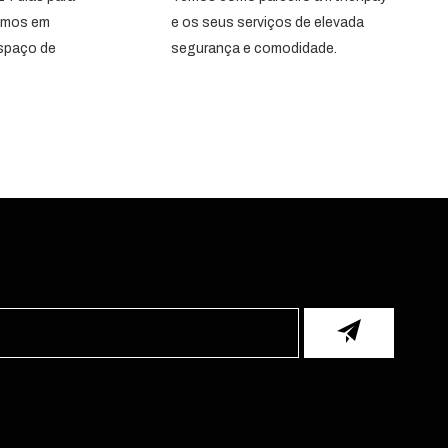
emos em
e os seus serviços de elevada
espaço de
segurança e comodidade.