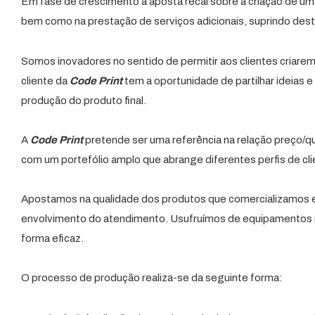
Em fase de crescimento a aposta recai sobre a criação de um p
bem como na prestação de serviços adicionais, suprindo dest
Somos inovadores no sentido de permitir aos clientes criarem
cliente da
Code Print
tem a oportunidade de partilhar ideias 
produção do produto final.
A
Code Print
pretende ser uma referência na relação preço/qu
com um portefólio amplo que abrange diferentes perfis de cli
Apostamos na qualidade dos produtos que comercializamos e 
envolvimento do atendimento. Usufruímos de equipamentos 
forma eficaz.
O processo de produção realiza-se da seguinte forma: