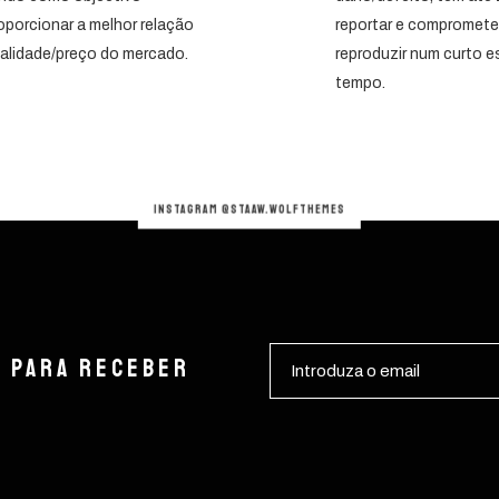
oporcionar a melhor relação
reportar e compromet
alidade/preço do mercado.
reproduzir num curto 
tempo.
INSTAGRAM @STAAW.WOLFTHEMES
s para receber