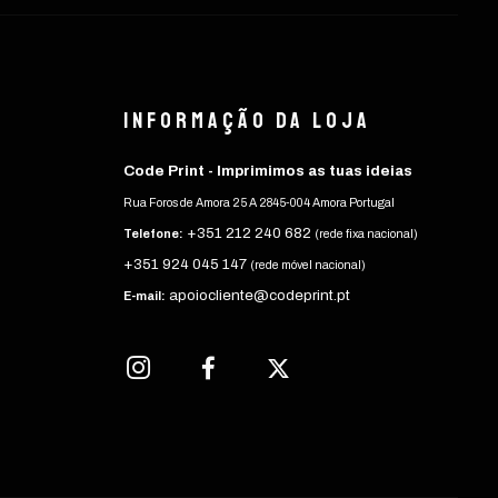
Informação da Loja
Code Print - Imprimimos as tuas ideias
Rua Foros de Amora 25 A 2845-004 Amora Portugal
+351 212 240 682
Telefone:
(rede fixa nacional)
+351 924 045 147
(rede móvel nacional)
apoiocliente@codeprint.pt
E-mail: