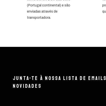
(Portugal continental) e são
pr
enviadas através de
qu
transportadora.
Junta-te à nossa lista de email
novidades