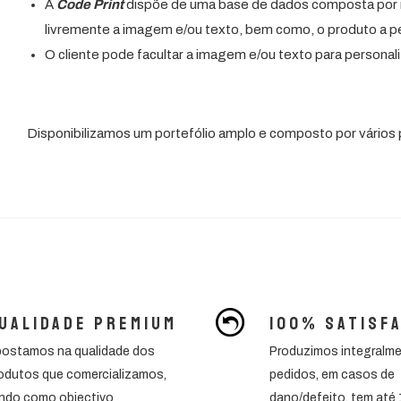
A
Code Print
dispõe de uma base de dados composta por 
livremente a imagem e/ou texto, bem como, o produto a pe
O cliente pode facultar a imagem e/ou texto para persona
Portes Grátis
Disponibilizamos um portefólio amplo e composto por vários p
Para encomendas superiores a 60€
ualidade premium
100% Satisf
ostamos na qualidade dos
Produzimos integralm
odutos que comercializamos,
pedidos, em casos de
ndo como objectivo
dano/defeito, tem até 