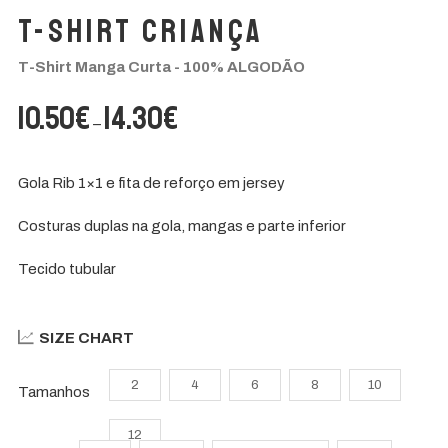
T-Shirt Criança
T-Shirt Manga Curta - 100% ALGODÃO
Price
10.50
€
14.30
€
–
range:
10.50€
Gola Rib 1×1 e fita de reforço em jersey
through
14.30€
Costuras duplas na gola, mangas e parte inferior
Tecido tubular
SIZE CHART
2
4
6
8
10
Tamanhos
12