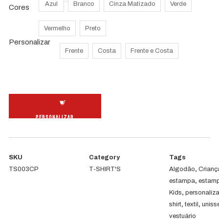
Azul
Branco
Cinza Matizado
Verde
Cores
Vermelho
Preto
Personalizar
Frente
Costa
Frente e Costa
Quantidade
de
PERSONALIZAR
T-
Shirt
Criança
SKU
Category
Tags
TS003CP
T-SHIRT'S
Algodão
,
Crianç
estampa
,
estam
Kids
,
personaliz
shirt
,
textil
,
uniss
vestuário