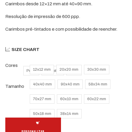
Carimbos desde 12×12 mm até 40×90 mm.
through
54.90€
Resolução de impressão de 600 ppp.
Carimbos pré-tintados e com possibilidade de reencher.
SIZE CHART
Cores
12x12 mm
20x20 mm
30x30 mm
Preto
Vermelho
Azul
40x40 mm
90x40 mm
58x34 mm
Tamanho
70x27 mm
60x10 mm
60x22 mm
50x18 mm
38x14 mm
Quantidade
de
PERSONALIZAR