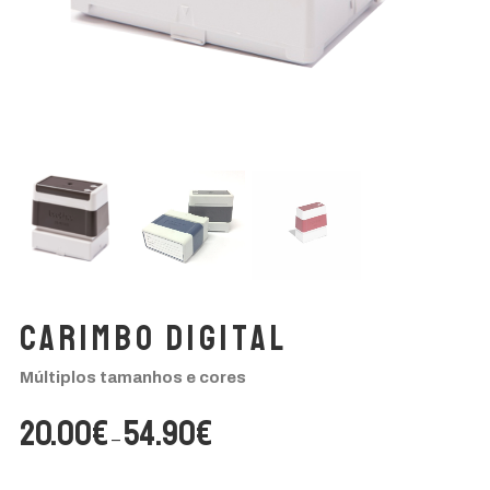
Portes Grátis
Para encomendas superiores a 60€
Carimbo Digital
Múltiplos tamanhos e cores
Price
20.00
€
54.90
€
–
range:
20.00€