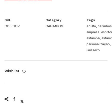
Carimbo
Digital
SKU
Category
Tags
CD001CP
CARIMBOS
adulto
,
carimbos
empresa
,
escritó
estampa
,
estam
personalização
,
unissexo
Wishlist